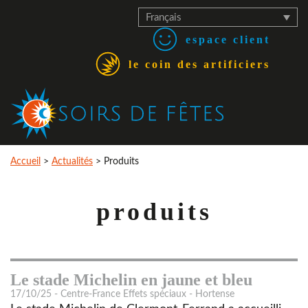
Français
espace client
le coin des artificiers
Accueil
>
Actualités
>
Produits
produits
Le stade Michelin en jaune et bleu
17/10/25 - Centre-France Effets spéciaux - Hortense