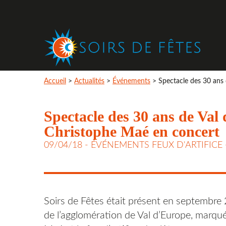
Accueil
>
Actualités
>
Événements
>
Spectacle des 30 ans
Spectacle des 30 ans de Val
Christophe Maé en concert
09/04/18 -
ÉVÉNEMENTS FEUX D'ARTIFICE
Soirs de Fêtes était présent en septembre 
de l’agglomération de Val d’Europe, marqu