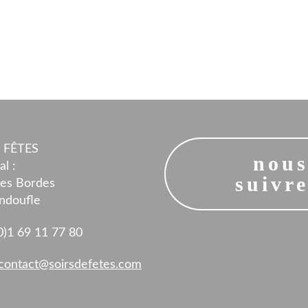
 FÊTES
nou
al :
suivr
des Bordes
ndoufle
(0)1 69 11 77 80
contact@soirsdefetes.com