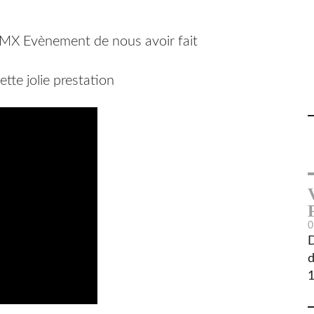
t MX Evènement de nous avoir fait
ette jolie prestation
0
D
d
1