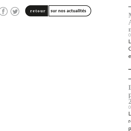
retour
sur nos actualités
0
L
C
e
0
L
r
p