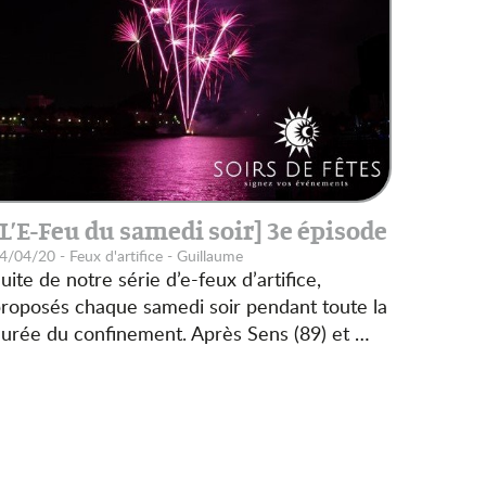
[L’E-Feu du samedi soir] 3e épisode
4/04/20 - Feux d'artifice - Guillaume
uite de notre série d’e-feux d’artifice,
roposés chaque samedi soir pendant toute la
urée du confinement. Après Sens (89) et …