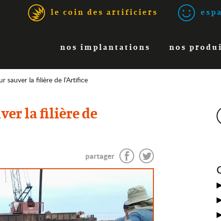
le coin des artificiers
espa
nos implantations
nos produ
r sauver la filière de l’Artifice
ver la filière de
partager