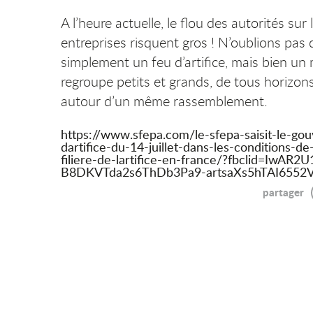
A l’heure actuelle, le flou des autorités sur 
entreprises risquent gros ! N’oublions pas qu
simplement un feu d’artifice, mais bien 
regroupe petits et grands, de tous horizons
autour d’un même rassemblement.
https://www.sfepa.com/le-sfepa-saisit-le-go
dartifice-du-14-juillet-dans-les-conditions-d
filiere-de-lartifice-en-france/?fbclid=IwA
B8DKVTda2s6ThDb3Pa9-artsaXs5hTAI6552V
partager