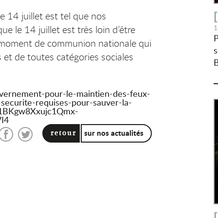
le 14 juillet est tel que nos
e le 14 juillet est très loin d’être
1
P
un moment de communion nationale qui
s
 et de toutes catégories sociales
B
uvernement-pour-le-maintien-des-feux-
e-securite-requises-pour-sauver-la-
R2U1BKgw8Xxujc1Qmx-
I4
sur nos actualités
retour