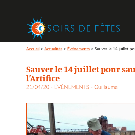
Accueil
>
Actualités
>
Événements
>
Sauver le 14 juillet pou
Sauver le 14 juillet pour sau
l’Artifice
21/04/20 -
ÉVÉNEMENTS
- Guillaume