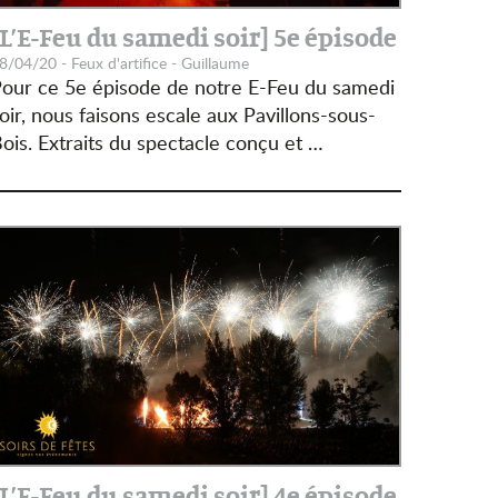
[L’E-Feu du samedi soir] 5e épisode
8/04/20 - Feux d'artifice - Guillaume
our ce 5e épisode de notre E-Feu du samedi
oir, nous faisons escale aux Pavillons-sous-
ois. Extraits du spectacle conçu et …
[L’E-Feu du samedi soir] 4e épisode