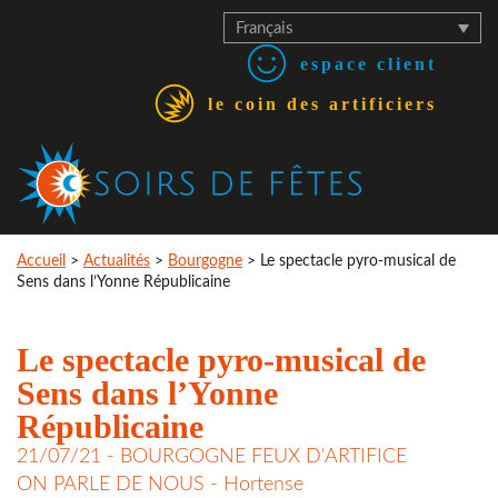
Français
espace client
le coin des artificiers
Accueil
>
Actualités
>
Bourgogne
>
Le spectacle pyro-musical de
Sens dans l’Yonne Républicaine
Le spectacle pyro-musical de
Sens dans l’Yonne
Républicaine
21/07/21 -
BOURGOGNE FEUX D'ARTIFICE
ON PARLE DE NOUS
- Hortense